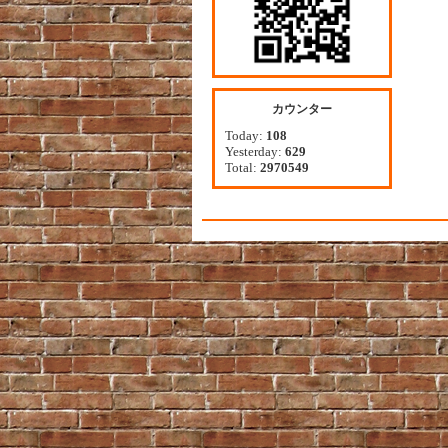
カウンター
Today:
108
Yesterday:
629
Total:
2970549