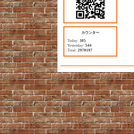
カウンター
Today:
385
Yesterday:
544
Total:
2970197