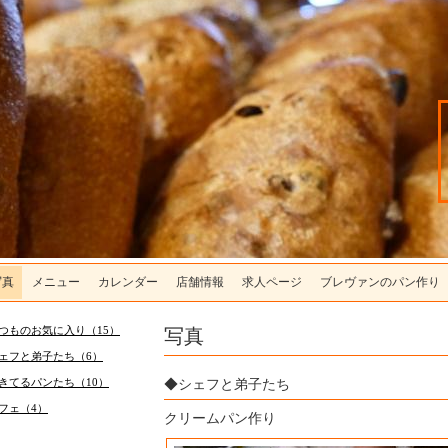
写真
メニュー
カレンダー
店舗情報
求人ページ
ブレヴァンのパン作り
写真
つものお気に入り（15）
ェフと弟子たち（6）
きてるパンたち（10）
◆シェフと弟子たち
フェ（4）
クリームパン作り