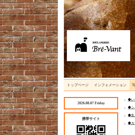
Welcome to our homepage
トップページ
インフォメーション
◆い
2026.08.07 Friday
◆シ
◆生
携帯サイト
◆カ