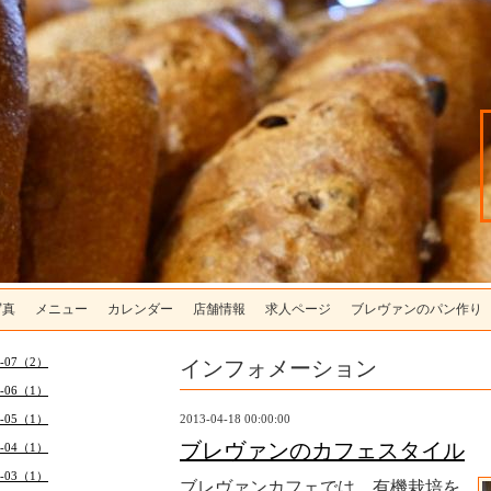
写真
メニュー
カレンダー
店舗情報
求人ページ
ブレヴァンのパン作り
インフォメーション
6-07（2）
6-06（1）
6-05（1）
2013-04-18 00:00:00
ブレヴァンのカフェスタイル
6-04（1）
6-03（1）
ブレヴァンカフェでは、有機栽培を