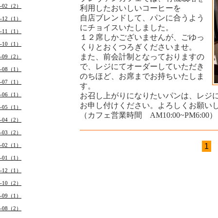
6-02（2）
利用したおいしいコーヒーを
自店ブレンドして、パンに合うよう
5-12（1）
にチョイスいたしました。
5-11（1）
１２席しかございませんが、ごゆっ
5-10（1）
くりとおくつろぎくださいませ。
また、前会計制となっておりますの
5-09（2）
で、レジにてオーダーしていただき
5-08（1）
のちほど、お席までお持ちいたしま
5-07（1）
す。
5-06（1）
お召し上がりになりたいパンは、レジ
お申し付けください。よろしくお願い
5-05（1）
（カフェ営業時間 AM10:00~PM6:00）
5-04（2）
5-03（2）
5-02（1）
1
5-01（1）
4-12（1）
4-10（2）
4-09（1）
4-08（2）