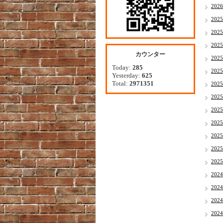
202
202
202
202
カウンター
202
Today:
285
202
Yesterday:
625
Total:
2971351
202
202
202
202
202
202
202
202
202
202
202