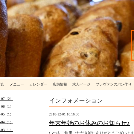
写真
メニュー
カレンダー
店舗情報
求人ページ
ブレヴァンのパン作り
インフォメーション
6-07（2）
6-06（1）
6-05（1）
2018-12-01 10:16:00
年末年始のお休みのお知らせ♪
6-04（1）
6-03（1）
いつもご利用いただき誠にありがとうございま