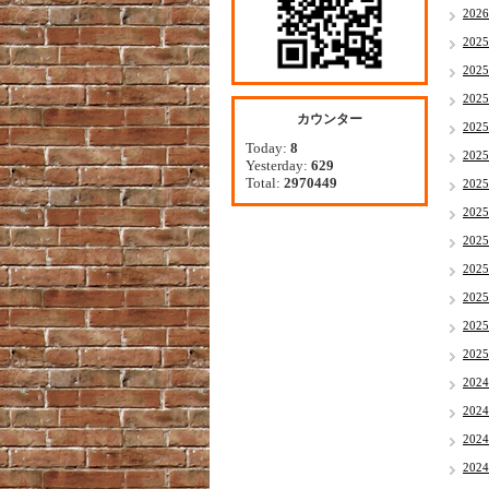
202
202
202
202
カウンター
202
Today:
8
202
Yesterday:
629
Total:
2970449
202
202
202
202
202
202
202
202
202
202
202