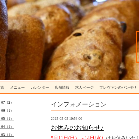
写真
メニュー
カレンダー
店舗情報
求人ページ
ブレヴァンのパン作り
インフォメーション
6-07（2）
6-06（1）
6-05（1）
2025-05-05 10:58:00
お休みのお知らせ♪
6-04（1）
6-03（1）
5月11日(日）～14日(水）
はお休みいた